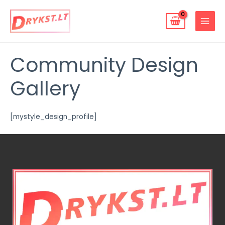
Pereiti
MAIN
prie
MENU
turinio
Community Design
Gallery
[mystyle_design_profile]