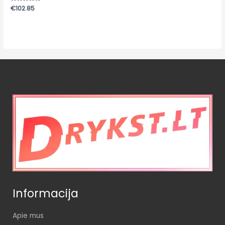
Įvertinimas:
€
102.85
0
iš
5
Informacija
Apie mus