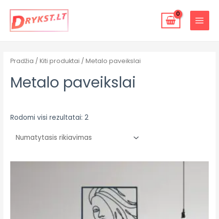
Pereiti
MAIN
prie
MENU
turinio
Pradžia
/
Kiti produktai
/ Metalo paveikslai
Metalo paveikslai
Rodomi visi rezultatai: 2