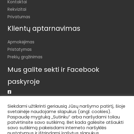
Kontaktai
Rekvizitai
Privatumas
Klientų aptarnavimas
Apmokėjimas
Pristatymas
Prekių grąžinimas
Mus galite sekti ir Facebook
paskyroje
Siekdami užtikrinti geriausią Jūsų naršymo patirtį, šioje
svetainėje naudojame slapukus (angl. cookies).
Paspaudę mygtuką „Sutinku“ arba naršydami toliau
patvirtinsite savo sutikimą. Bet kada galėsite atšaukti
savo sutikimą pakeisdami interneto naršyklės
Visos teisės saugomos © 2025 DRYKST.LT
nustatymus ir ištrindami įrašytus slapukus..