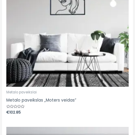
Metalo paveikslai
Metalo paveikslas „Moters veidas”
Įvertinimas:
€
102.85
0
iš
5