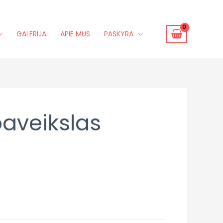
GALERIJA
APIE MUS
PASKYRA
paveikslas