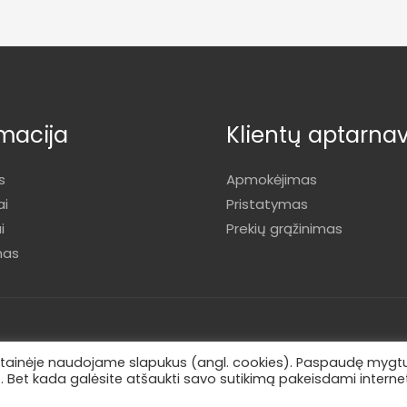
macija
Klientų aptarna
s
Apmokėjimas
ai
Pristatymas
i
Prekių grąžinimas
mas
 svetainėje naudojame slapukus (angl. cookies). Paspaudę mygt
ą. Bet kada galėsite atšaukti savo sutikimą pakeisdami interne