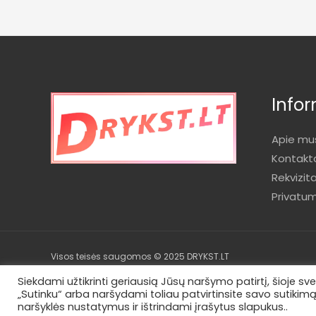
Infor
Apie mu
Kontakt
Rekvizita
Privatu
Visos teisės saugomos © 2025 DRYKST.LT
Siekdami užtikrinti geriausią Jūsų naršymo patirtį, šioje
„Sutinku“ arba naršydami toliau patvirtinsite savo sutikim
naršyklės nustatymus ir ištrindami įrašytus slapukus..