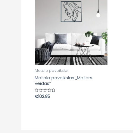
Metalo paveikslai
Metalo paveikslas „Moters
veidas”
€
102.85
Įvertinimas:
0
iš
5