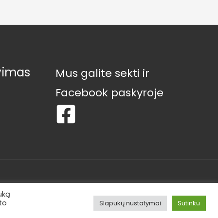
vimas
Mus galite sekti ir
Facebook paskyroje
uką
to
Slapukų nustatymai
Sutinku