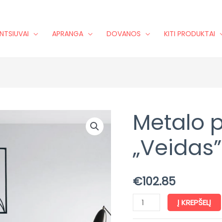
NTSIUVAI
APRANGA
DOVANOS
KITI PRODUKTAI
Metalo 
produkto
kiekis:
„Veidas”
Metalo
paveikslas
"Veidas"
€
102.85
Į KREPŠELĮ