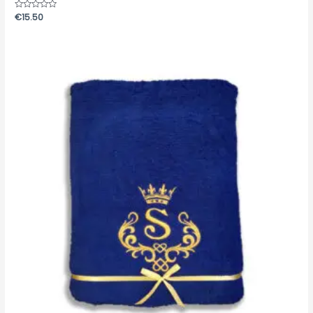
Įvertinimas:
€
15.50
0
iš
5