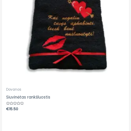
Dovanos
Siuvinėtas rankšluostis
Įvertinimas:
€
15.50
0
iš
5