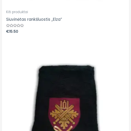
Kiti produktai
Siuvinėtas rankšluostis „Elza”
Įvertinimas:
€
15.50
0
iš
5