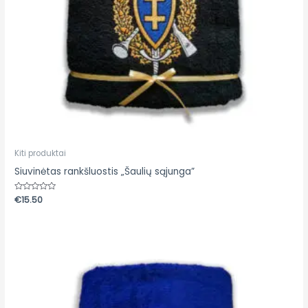
Kiti produktai
Siuvinėtas rankšluostis „Šaulių sąjunga”
Įvertinimas:
€
15.50
0
iš
5