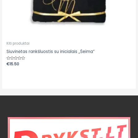
Kiti produktai
Siuvinėtas rankšluostis su inicialais „Šeima”
Įvertinimas:
€
15.50
0
iš
5