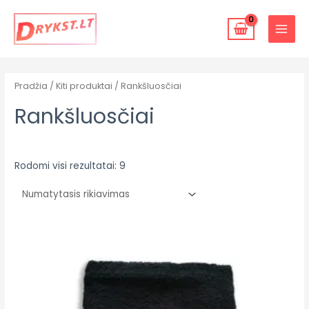
Pereiti
MAIN
prie
MENU
turinio
Pradžia
/
Kiti produktai
/ Rankšluosčiai
Rankšluosčiai
Rodomi visi rezultatai: 9