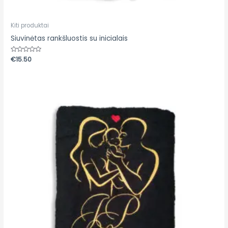
Kiti produktai
Siuvinėtas rankšluostis su inicialais
Įvertinimas:
€
15.50
0
iš
5