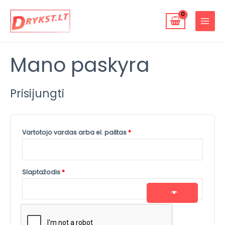
Pereiti
MAIN
prie
MENU
turinio
Privalomas
Privalomas
Privalomas
Privalomas
Mano paskyra
Prisijungti
Vartotojo vardas arba el. paštas
*
Slaptažodis
*