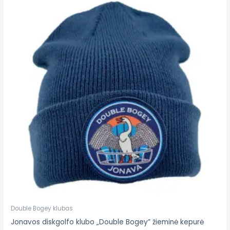
Double Bogey klubas
Jonavos diskgolfo klubo „Double Bogey” žieminė kepurė