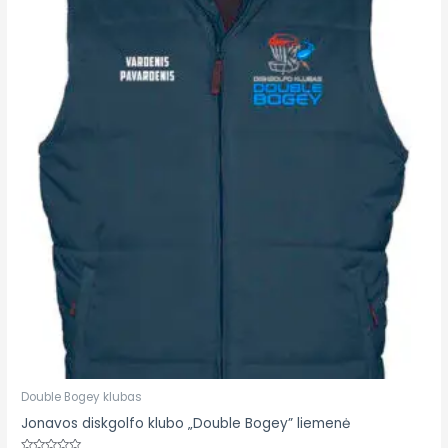
€39.93
through
€48.40
Double Bogey klubas
Jonavos diskgolfo klubo „Double Bogey” liemenė