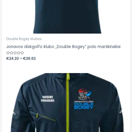
Double Bogey klubas
Jonavos diskgolfo klubo „Double Bogey” polo marškinėliai
Įvertinimas:
€
24.20
–
€
26.62
0
iš
5
Price
range:
€54.45
through
€56.87