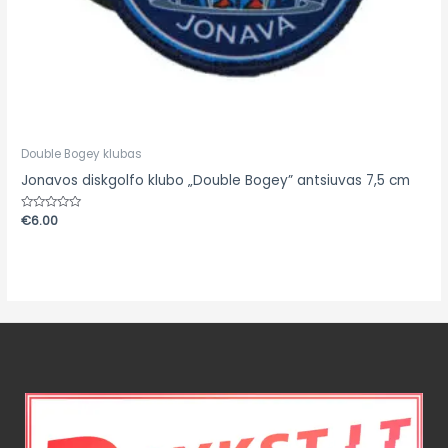
Double Bogey klubas
Jonavos diskgolfo klubo „Double Bogey” antsiuvas 7,5 cm
Įvertinimas:
€
6.00
0
iš
5