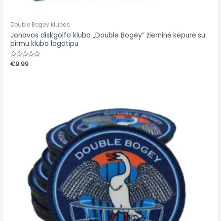
Double Bogey klubas
Jonavos diskgolfo klubo „Double Bogey” žieminė kepurė su
pirmu klubo logotipu
Įvertinimas:
€
9.99
0
iš
5