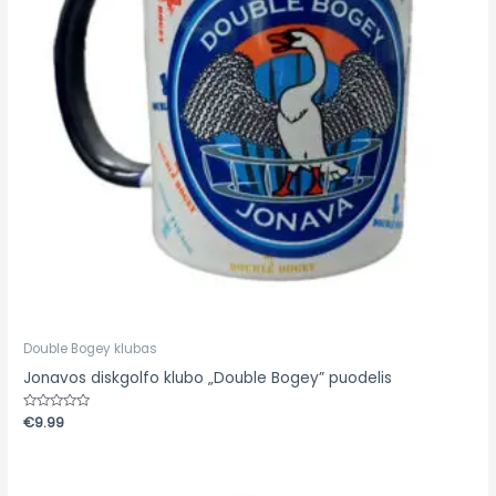
Double Bogey klubas
Jonavos diskgolfo klubo „Double Bogey” puodelis
Įvertinimas:
€
9.99
0
iš
5