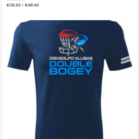
Įvertinimas:
€
39.93
–
€
48.40
0
iš
5