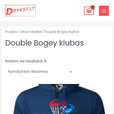
Pereiti
MAIN
prie
MENU
turinio
Pradžia
/
Kiti produktai
/ Double Bogey klubas
Double Bogey klubas
Rodomi visi rezultatai: 9