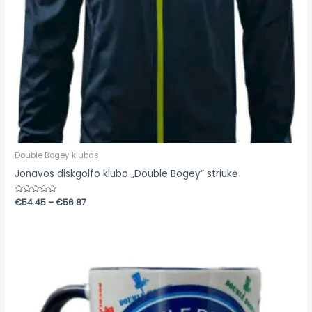
Double Bogey klubas
Jonavos diskgolfo klubo „Double Bogey” striukė
Įvertinimas:
€
54.45
–
€
56.87
0
iš
5