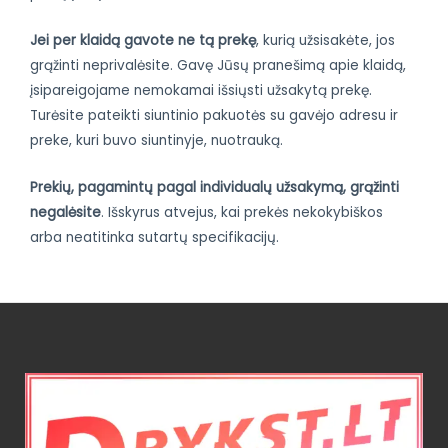
Jei per klaidą gavote ne tą prekę
, kurią užsisakėte, jos
grąžinti neprivalėsite. Gavę Jūsų pranešimą apie klaidą,
įsipareigojame nemokamai išsiųsti užsakytą prekę.
Turėsite pateikti siuntinio pakuotės su gavėjo adresu ir
preke, kuri buvo siuntinyje, nuotrauką.
Prekių, pagamintų pagal individualų užsakymą, grąžinti
negalėsite
. Išskyrus atvejus, kai prekės nekokybiškos
arba neatitinka sutartų specifikacijų.