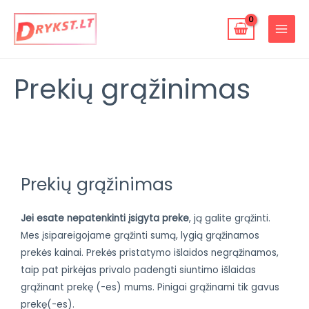
Pereiti
MAIN
prie
MENU
turinio
Prekių grąžinimas
Prekių grąžinimas
Jei esate nepatenkinti įsigyta preke
, ją galite grąžinti.
Mes įsipareigojame grąžinti sumą, lygią grąžinamos
prekės kainai. Prekės pristatymo išlaidos negrąžinamos,
taip pat pirkėjas privalo padengti siuntimo išlaidas
grąžinant prekę (-es) mums. Pinigai grąžinami tik gavus
prekę(-es).