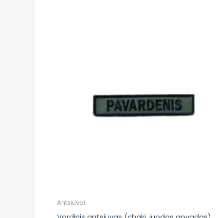
Antsiuvai
Vardinis antsiuvas (chaki, juodas apvadas)