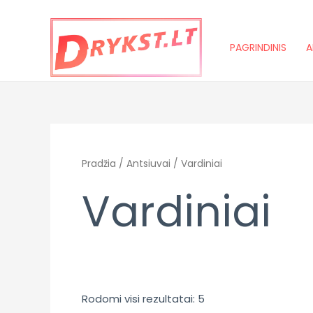
Pereiti
prie
turinio
PAGRINDINIS
A
Pradžia
/
Antsiuvai
/ Vardiniai
Vardiniai
Rodomi visi rezultatai: 5