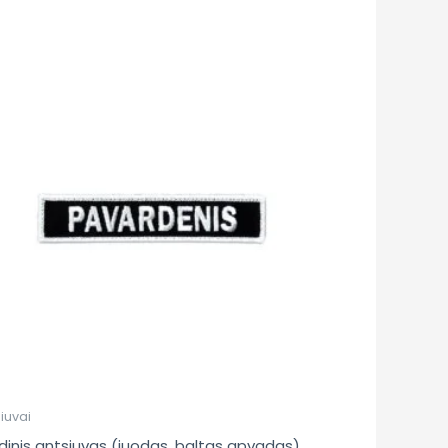
iuvai
dinis antsiuvas (juodas, baltas apvadas)