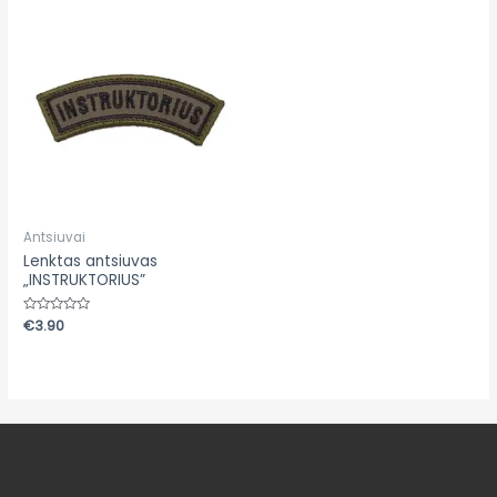
Antsiuvai
Lenktas antsiuvas
„INSTRUKTORIUS”
Įvertinimas:
€
3.90
0
iš
5