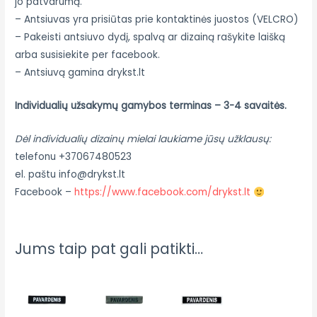
jo patvarumą.
– Antsiuvas yra prisiūtas prie kontaktinės juostos (VELCRO)
– Pakeisti antsiuvo dydį, spalvą ar dizainą rašykite laišką
arba susisiekite per facebook.
– Antsiuvą gamina drykst.lt
Individualių užsakymų gamybos terminas – 3-4 savaitės.
Dėl individualių dizainų mielai laukiame jūsų užklausų:
telefonu +37067480523
el. paštu info@drykst.lt
Facebook –
https://www.facebook.com/drykst.lt
Jums taip pat gali patikti…