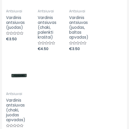
Antsiuvai
Antsiuvai
Antsiuvai
Vardinis
Vardinis
Vardinis
antsiuvas
antsiuvas
antsiuvas
(juodas)
(chaki,
(juodas,
palenkti
baltas
kraštai)
apvadas)
Įvertinimas:
€
3.50
0
iš
5
Įvertinimas:
€
4.50
Įvertinimas:
€
3.50
0
0
iš
iš
5
5
Antsiuvai
Vardinis
antsiuvas
(chaki,
juodas
apvadas)