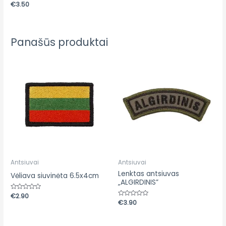
Įvertinimas:
€
3.50
0
iš
5
Panašūs produktai
Antsiuvai
Antsiuvai
Lenktas antsiuvas
Vėliava siuvinėta 6.5x4cm
„ALGIRDINIS”
Įvertinimas:
€
2.90
0
Įvertinimas:
€
3.90
iš
0
5
iš
5