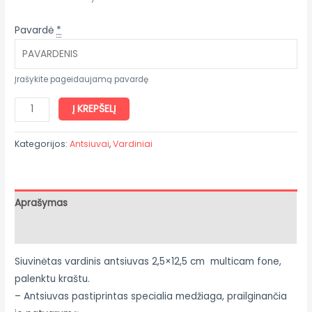
Pavardė
*
Įrašykite pageidaujamą pavardę
Į KREPŠELĮ
Kategorijos:
Antsiuvai
,
Vardiniai
Aprašymas
Atsiliepimai (0)
Siuvinėtas vardinis
antsiuvas 2,5×12,5 cm multicam fone,
palenktu kraštu.
– Antsiuvas pastiprintas specialia medžiaga, prailginančia