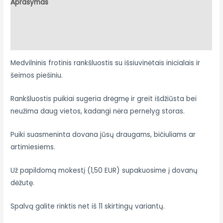
Aprašymas
Papildoma informacija
Atsiliepimai (0)
Medvilninis frotinis rankšluostis su išsiuvinėtais inicialais ir
šeimos piešiniu.
Rankšluostis puikiai sugeria drėgmę ir greit išdžiūsta bei
neužima daug vietos, kadangi nėra pernelyg storas.
Puiki suasmeninta dovana jūsų draugams, bičiuliams ar
artimiesiems.
Už papildomą mokestį (1,50 EUR) supakuosime į dovanų
dėžutę.
Spalvą galite rinktis net iš 11 skirtingų variantų.