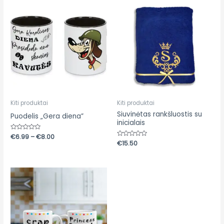
Price
range:
€6.99
through
€8.00
Kiti produktai
Kiti produktai
Siuvinėtas rankšluostis su
Puodelis „Gera diena”
inicialais
Įvertinimas:
€
6.99
–
€
8.00
0
Įvertinimas:
€
15.50
iš
0
5
iš
5
Price
range:
€13.31
through
€15.73