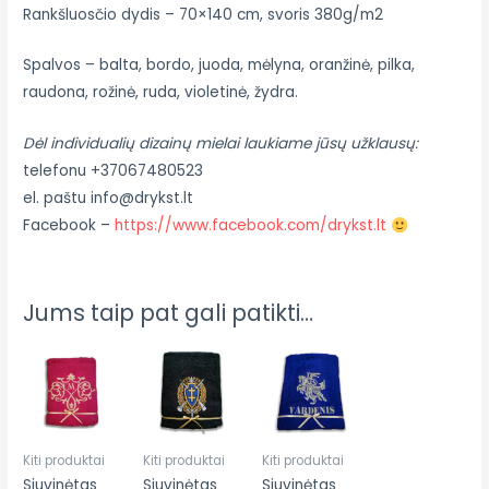
Rankšluosčio dydis – 70×140 cm, svoris 380g/m2
Spalvos – balta, bordo, juoda, mėlyna, oranžinė, pilka,
raudona, rožinė, ruda, violetinė, žydra.
Dėl individualių dizainų mielai laukiame jūsų užklausų:
telefonu +37067480523
el. paštu info@drykst.lt
Facebook –
https://www.facebook.com/drykst.lt
Jums taip pat gali patikti…
Kiti produktai
Kiti produktai
Kiti produktai
Siuvinėtas
Siuvinėtas
Siuvinėtas