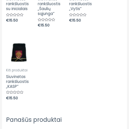
rankšluostis
rankšluostis
rankšluostis
su inicialais
„Šaulių
„Vytis”
sąjunga”
Įvertinimas:
€
15.50
Įvertinimas:
€
15.50
0
0
Įvertinimas:
€
15.50
iš
iš
0
5
5
iš
5
Kiti produktai
Siuvinėtas
rankšluostis
„KASP”
Įvertinimas:
€
15.50
0
iš
5
Panašūs produktai