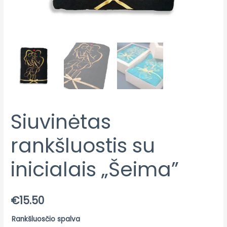
Siuvinėtas
rankšluostis su
inicialais „Šeima”
€
15.50
Rankšluosčio spalva