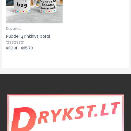
Dovanos
Puodelių rinkinys porai
Įvertinimas:
€
13.31
–
€
15.73
0
iš
5