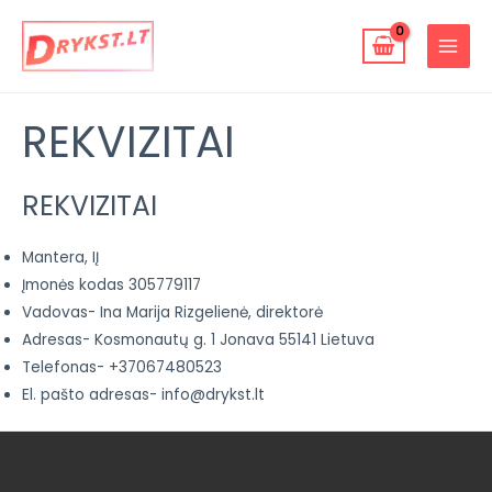
Pereiti
MAIN
prie
MENU
turinio
REKVIZITAI
REKVIZITAI
Mantera, IĮ
Įmonės kodas 305779117
Vadovas- Ina Marija Rizgelienė, direktorė
Adresas- Kosmonautų g. 1 Jonava 55141 Lietuva
Telefonas- +37067480523
El. pašto adresas- info@drykst.lt