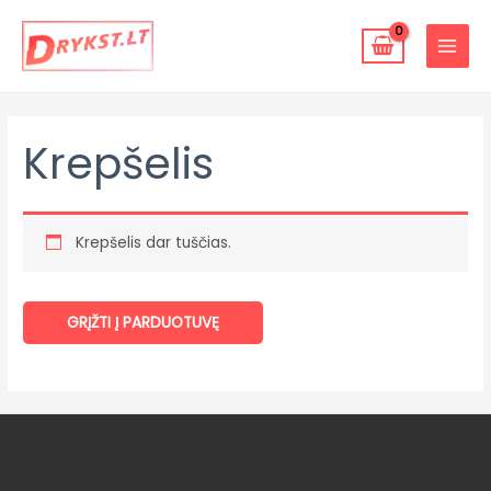
Pereiti
MAIN
prie
MENU
turinio
Krepšelis
Krepšelis dar tuščias.
GRĮŽTI Į PARDUOTUVĘ