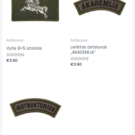
Antsiuvai
Antsiuvai
Lenktas antsiuvas
Vytis 8×5 istorinis
„AKADEMIJA”
Įvertinimas:
€
3.90
0
Įvertinimas:
€
3.90
iš
0
5
iš
5