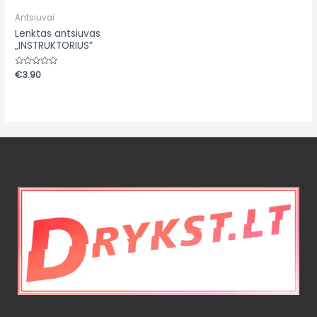
Antsiuvai
Lenktas antsiuvas
„INSTRUKTORIUS”
Įvertinimas:
€
3.90
0
iš
5