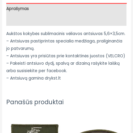
Aprašymas
Atsiliepimai (0)
Aukštos kokybės sublimacinis vėliavos antsiuvas 5,6×3,5cm.
– Antsiuvas pastiprintas specialia medžiaga, prailginančia
jo patvarumą.
– Antsiuvas yra prisiūtas prie kontaktinės juostos (VELCRO)
– Pakeisti antsiuvo dydį, spalvą ar dizainą rašykite laišką
arba susisiekite per facebook.
– Antsiuvą gamina drykst.lt
Panašūs produktai