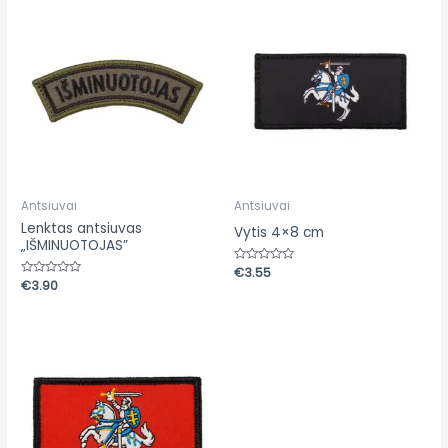
Antsiuvai
Antsiuvai
Lenktas antsiuvas
Vytis 4×8 cm
„IŠMINUOTOJAS”
Įvertinimas:
€
3.55
0
Įvertinimas:
€
3.90
iš
0
5
iš
5