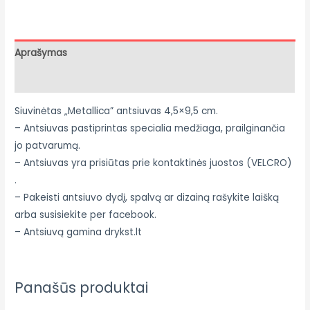
Aprašymas
Atsiliepimai (0)
Siuvinėtas „Metallica”
antsiuvas 4,5×9,5 cm.
– Antsiuvas pastiprintas specialia medžiaga, prailginančia
jo patvarumą.
– Antsiuvas yra prisiūtas prie kontaktinės juostos (VELCRO)
.
– Pakeisti antsiuvo dydį, spalvą ar dizainą rašykite laišką
arba susisiekite per facebook.
– Antsiuvą gamina drykst.lt
Panašūs produktai