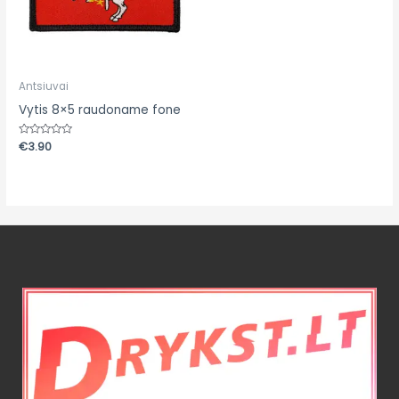
Antsiuvai
Vytis 8×5 raudoname fone
Įvertinimas:
€
3.90
0
iš
5