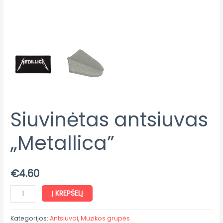
Siuvinėtas antsiuvas
„Metallica”
€
4.60
Į KREPŠELĮ
Kategorijos:
Antsiuvai
,
Muzikos grupės