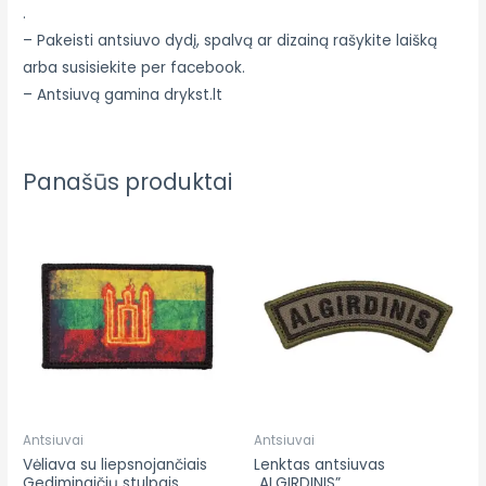
.
– Pakeisti antsiuvo dydį, spalvą ar dizainą rašykite laišką
arba susisiekite per facebook.
– Antsiuvą gamina drykst.lt
Panašūs produktai
Antsiuvai
Antsiuvai
Vėliava su liepsnojančiais
Lenktas antsiuvas
Gediminaičių stulpais
„ALGIRDINIS”