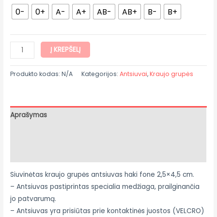
0-
0+
A-
A+
AB-
AB+
B-
B+
Į KREPŠELĮ
Produkto kodas:
N/A
Kategorijos:
Antsiuvai
,
Kraujo grupės
Aprašymas
Papildoma informacija
Atsiliepimai (0)
Siuvinėtas kraujo grupės
antsiuvas haki fone 2,5×4,5 cm.
– Antsiuvas pastiprintas specialia medžiaga, prailginančia
jo patvarumą.
– Antsiuvas yra prisiūtas prie kontaktinės juostos (VELCRO)