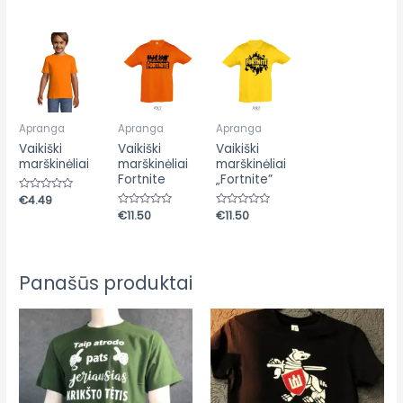
5
iš
iš
5
5
Apranga
Apranga
Apranga
Vaikiški
Vaikiški
Vaikiški
marškinėliai
marškinėliai
marškinėliai
Fortnite
„Fortnite”
Įvertinimas:
€
4.49
0
Įvertinimas:
€
11.50
Įvertinimas:
€
11.50
iš
0
0
5
iš
iš
5
5
Panašūs produktai