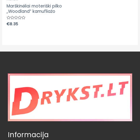
Marškinėliai moteriški pilko
„Woodland” kamufliažo
Įvertinimas:
€
8.35
0
iš
5
Informacija