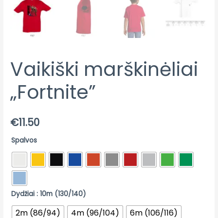
Vaikiški marškinėliai
„Fortnite”
€
11.50
Spalvos
Dydžiai
: 10m (130/140)
2m (86/94)
4m (96/104)
6m (106/116)