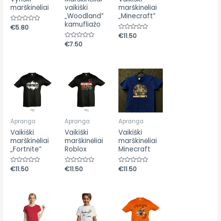
marškinėliai
vaikiški
marškinėliai
„Woodland”
„Minecraft”
kamufliažo
Įvertinimas:
€
5.80
0
Įvertinimas:
€
11.50
iš
0
5
Įvertinimas:
€
7.50
iš
0
5
iš
5
Apranga
Apranga
Apranga
Vaikiški
Vaikiški
Vaikiški
marškinėliai
marškinėliai
marškinėliai
„Fortnite”
Roblox
Minecraft
Įvertinimas:
€
11.50
Įvertinimas:
€
11.50
Įvertinimas:
€
11.50
0
0
0
iš
iš
iš
5
5
5