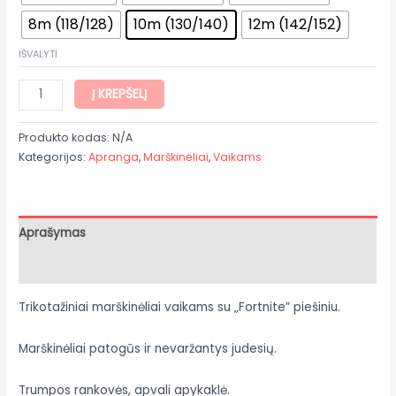
8m (118/128)
10m (130/140)
12m (142/152)
IŠVALYTI
Į KREPŠELĮ
Produkto kodas:
N/A
Kategorijos:
Apranga
,
Marškinėliai
,
Vaikams
Aprašymas
Papildoma informacija
Trikotažiniai marškinėliai vaikams su „Fortnite” piešiniu.
Marškinėliai patogūs ir nevaržantys judesių.
Trumpos rankovės, apvali apykaklė.