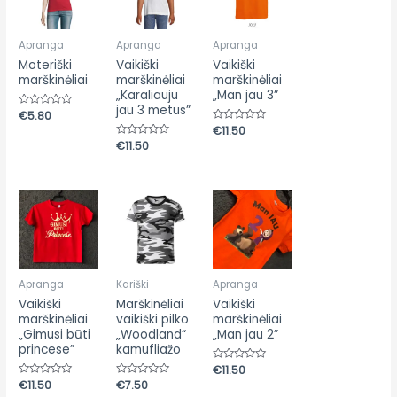
Apranga
Apranga
Apranga
Moteriški
Vaikiški
Vaikiški
marškinėliai
marškinėliai
marškinėliai
„Karaliauju
„Man jau 3”
jau 3 metus”
Įvertinimas:
€
5.80
0
Įvertinimas:
€
11.50
iš
0
5
Įvertinimas:
€
11.50
iš
0
5
iš
5
Apranga
Kariški
Apranga
Vaikiški
Marškinėliai
Vaikiški
marškinėliai
vaikiški pilko
marškinėliai
„Gimusi būti
„Woodland“
„Man jau 2”
princese”
kamufliažo
Įvertinimas:
€
11.50
0
Įvertinimas:
€
11.50
Įvertinimas:
€
7.50
iš
0
0