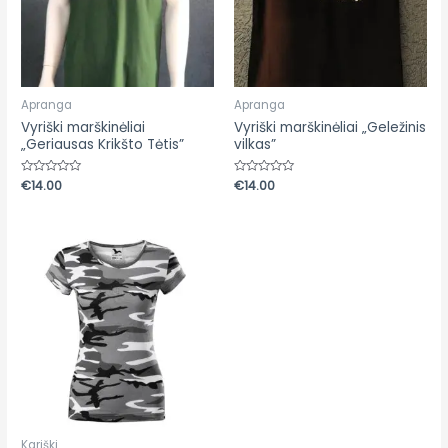
Apranga
Apranga
Vyriški marškinėliai
Vyriški marškinėliai „Geležinis
„Geriausas Krikšto Tėtis”
vilkas”
Įvertinimas:
€
14.00
Įvertinimas:
€
14.00
0
0
iš
iš
5
5
Kariški