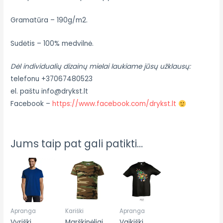
Gramatūra – 190g/m2.
Sudėtis – 100% medvilnė.
Dėl individualių dizainų mielai laukiame jūsų užklausų:
telefonu +37067480523
el. paštu info@drykst.lt
Facebook –
https://www.facebook.com/drykst.lt
Jums taip pat gali patikti…
Apranga
Kariški
Apranga
Vyriški
Marškinėliai
Vaikiški