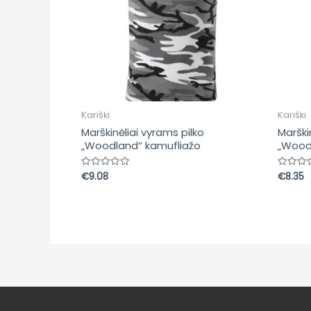
Kariški
Kariški
Marškinėliai vyrams pilko
Marškin
„Woodland“ kamufliažo
„Wood
€
9.08
€
8.35
Įvertinimas:
Įvertin
0
0
iš
iš
5
5