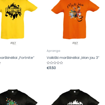
Apranga
marškinėliai „Fortnite”
Vaikiški marškinėliai „Man jau 3”
€
11.50
s:
Įvertinimas:
0
iš
5