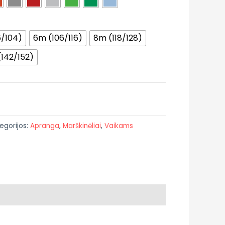
/104)
6m (106/116)
8m (118/128)
(142/152)
egorijos:
Apranga
,
Marškinėliai
,
Vaikams