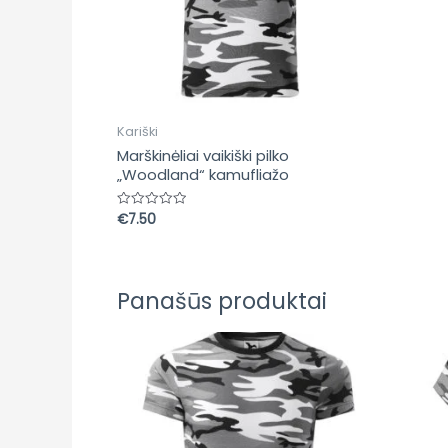
Kariški
Marškinėliai vaikiški pilko
„Woodland“ kamufliažo
€
7.50
Įvertinimas:
0
iš
5
Panašūs produktai