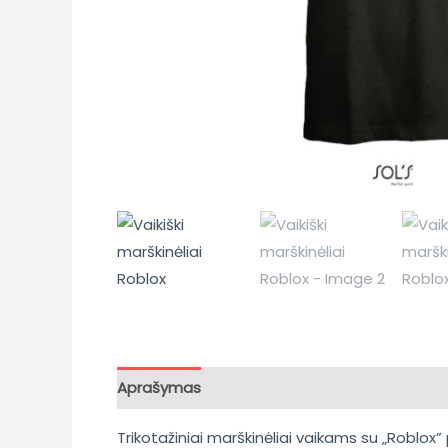
Aprašymas
Papildoma informacija
Atsili
Trikotažiniai marškinėliai vaikams su „Roblox” p