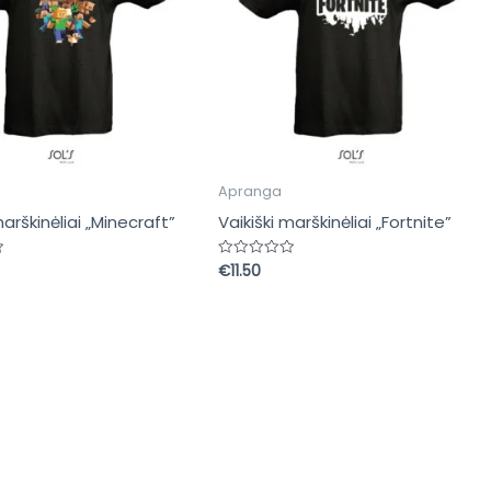
Apranga
marškinėliai „Minecraft”
Vaikiški marškinėliai „Fortnite”
€
11.50
s:
Įvertinimas:
0
iš
5