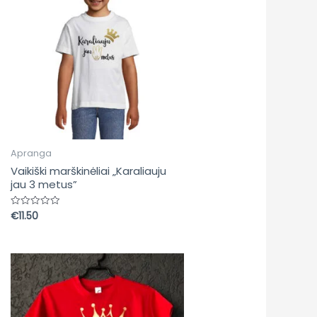
Apranga
Vaikiški marškinėliai „Karaliauju
jau 3 metus”
€
11.50
Įvertinimas:
0
iš
5