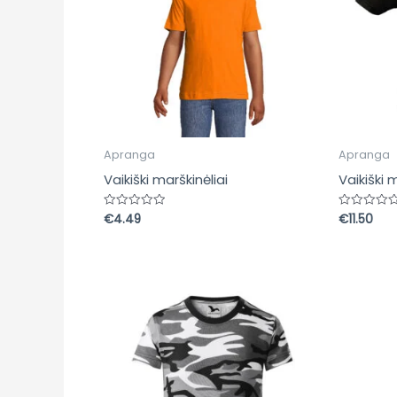
Apranga
Apranga
Vaikiški marškinėliai
Vaikiški 
€
4.49
€
11.50
Įvertinimas:
Įvertinima
0
0
iš
iš
5
5