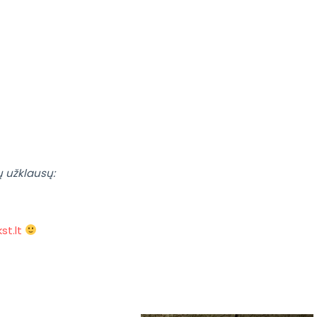
ų užklausų:
st.lt