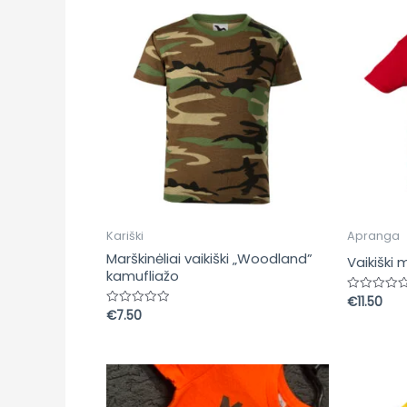
Kariški
Apranga
Marškinėliai vaikiški „Woodland”
Vaikiški 
kamufliažo
€
11.50
Įvertinima
0
€
7.50
Įvertinimas:
iš
0
5
iš
5