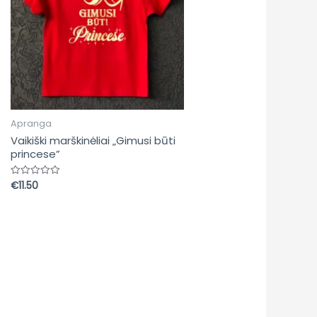
Apranga
Vaikiški marškinėliai „Gimusi būti
princese”
€
11.50
Įvertinimas:
0
iš
5