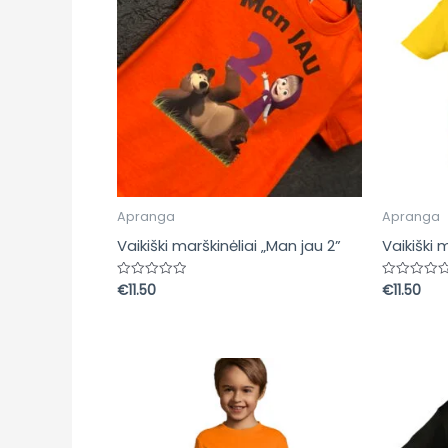
Apranga
Apranga
Vaikiški marškinėliai „Man jau 2”
Vaikiški 
€
11.50
€
11.50
Įvertinimas:
Įvertinima
0
0
iš
iš
5
5