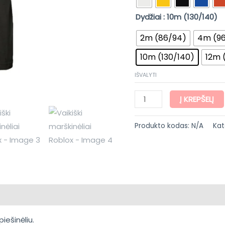
Dydžiai
: 10m (130/140)
2m (86/94)
4m (96
10m (130/140)
12m 
IŠVALYTI
Į KREPŠELĮ
Produkto kodas:
N/A
Kat
epimai (0)
iešinėliu.