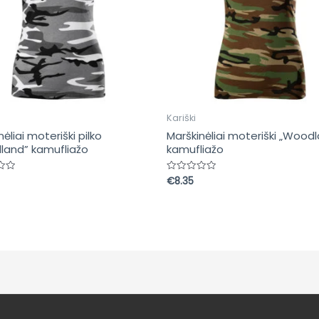
Kariški
ėliai moteriški pilko
Marškinėliai moteriški „Wood
land” kamufliažo
kamufliažo
€
8.35
imas:
Įvertinimas:
0
iš
5