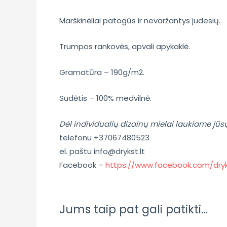
Marškinėliai patogūs ir nevaržantys judesių.
Trumpos rankovės, apvali apykaklė.
Gramatūra – 190g/m2.
Sudėtis – 100% medvilnė.
Dėl individualių dizainų mielai laukiame jūs
telefonu +37067480523
el. paštu info@drykst.lt
Facebook –
https://www.facebook.com/dryk
Jums taip pat gali patikti…