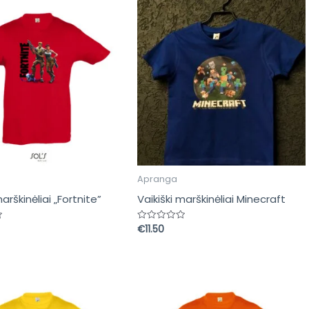
Apranga
marškinėliai „Fortnite”
Vaikiški marškinėliai Minecraft
€
11.50
s:
Įvertinimas:
0
iš
5