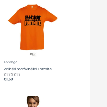
Apranga
Vaikiški marškinėliai Fortnite
€
11.50
Įvertinimas:
0
iš
5