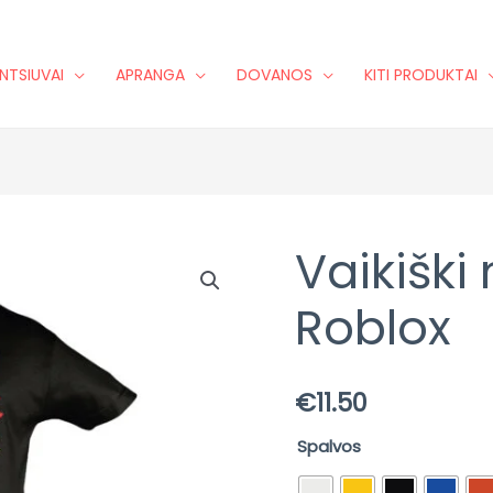
NTSIUVAI
APRANGA
DOVANOS
KITI PRODUKTAI
Vaikiški
produkto
kiekis:
Roblox
Vaikiški
marškinėliai
Roblox
€
11.50
Spalvos