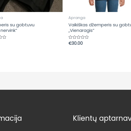
ga
Apranga
eris su gobtuvu
Vaikiškas džemperis su gobt
)nervink”
„Vienaragis”
€
30.00
imas:
Įvertinimas:
0
iš
5
macija
Klientų aptarna