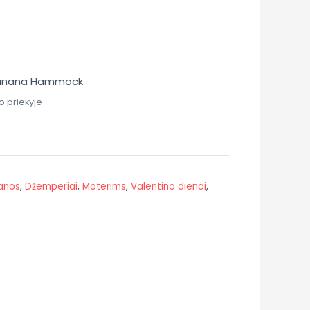
Banana Hammock
o priekyje
anos
,
Džemperiai
,
Moterims
,
Valentino dienai
,