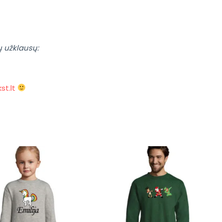
ų užklausų:
st.lt