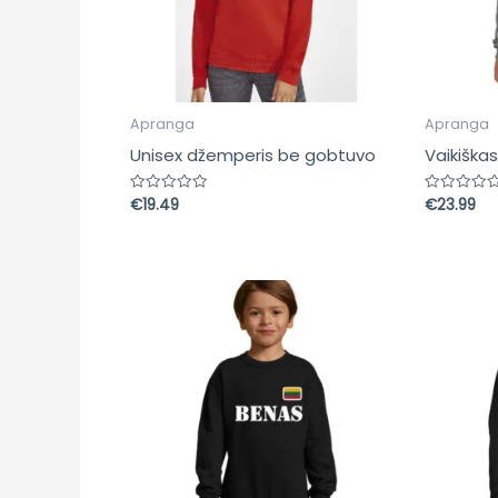
Apranga
Apranga
Unisex džemperis be gobtuvo
Vaikiška
€
19.49
€
23.99
Įvertinimas:
Įvertinima
0
0
iš
iš
5
5