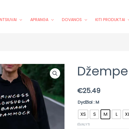
NTSIUVAI
APRANGA
DOVANOS
KITI PRODUKTAI
Džemper
produkto
kiekis:
Džemperis
€
25.49
su
gobtuvu
Dydžiai
: M
XS
S
M
L
X
IŠVALYTI