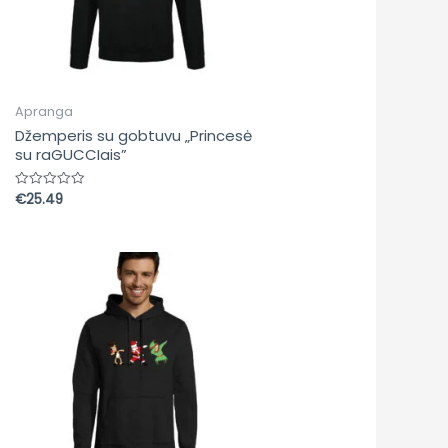
Apranga
Džemperis su gobtuvu „Princesė
su raGUCCIais”
€
25.49
Įvertinimas:
0
iš
5