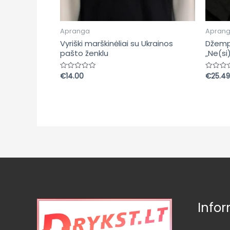
Apranga
Apran
Vyriški marškinėliai su Ukrainos
Džemp
pašto ženklu
„Ne(si
€
14.00
€
25.49
Įvertinimas:
Įvertin
0
0
iš
iš
5
5
Infor