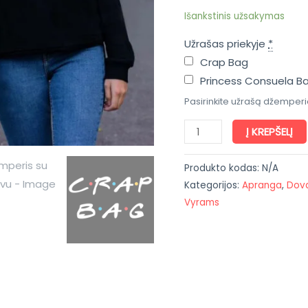
Išankstinis užsakymas
Užrašas priekyje
*
Crap Bag
Princess Consuela 
Pasirinkite užrašą džemperi
Į KREPŠELĮ
Produkto kodas:
N/A
Kategorijos:
Apranga
,
Dov
Vyrams