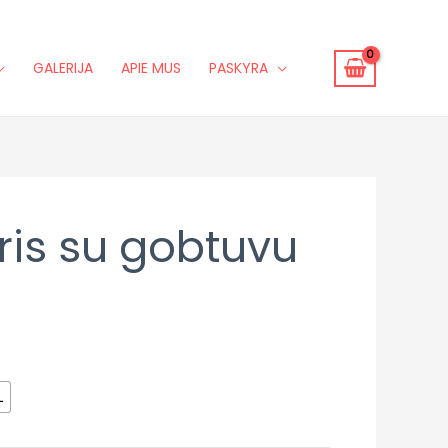
GALERIJA
APIE MUS
PASKYRA
is su gobtuvu
L