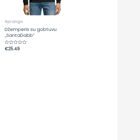
Apranga
Džemperis su gobtuvu
„SantaDabb”
€
25.49
Įvertinimas:
0
iš
5