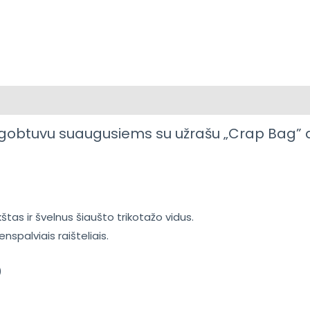
epimai (0)
u gobtuvu suaugusiems su užrašu „Crap Bag”
tas ir švelnus šiaušto trikotažo vidus.
spalviais raišteliais.
)