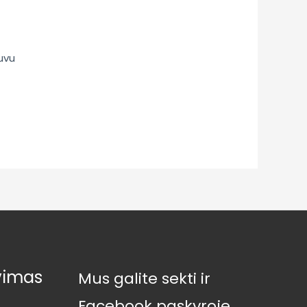
uvu
vimas
Mus galite sekti ir
Facebook paskyroje