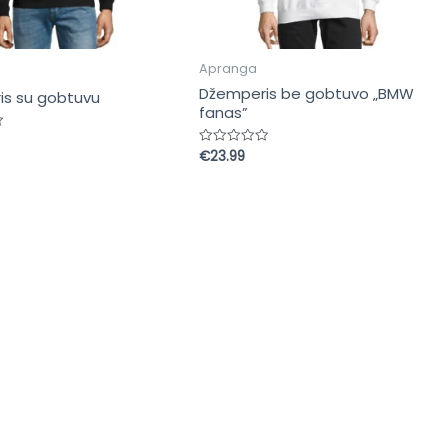
Apranga
Džemperis be gobtuvo „BMW
is su gobtuvu
fanas”
s:
€
23.99
Įvertinimas:
0
iš
5