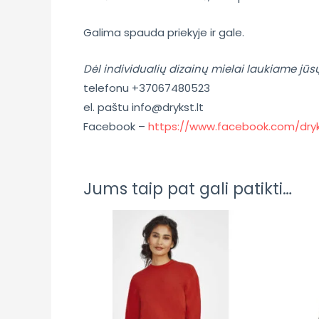
Galima spauda priekyje ir gale.
Dėl individualių dizainų mielai laukiame jūs
telefonu +37067480523
el. paštu info@drykst.lt
Facebook –
https://www.facebook.com/dryk
Jums taip pat gali patikti…