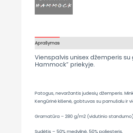
Aprašymas
Papildoma informacija
Atsili
Vienspalvis unisex džemperis s
Hammock” priekyje.
Patogus, nevaržantis judesių džemperis. Minkš
Kengūrinė kišenė, gobtuvas su pamušalu ir vien
Gramatūra – 280 g/m2 (vidutinio standumo
Sudėtis – 50% medvilnė, 50% poliesteris.