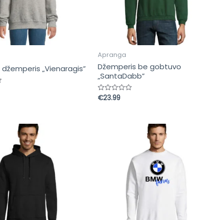
Apranga
Džemperis be gobtuvo
s džemperis „Vienaragis”
„SantaDabb”
s:
€
23.99
Įvertinimas:
0
iš
5