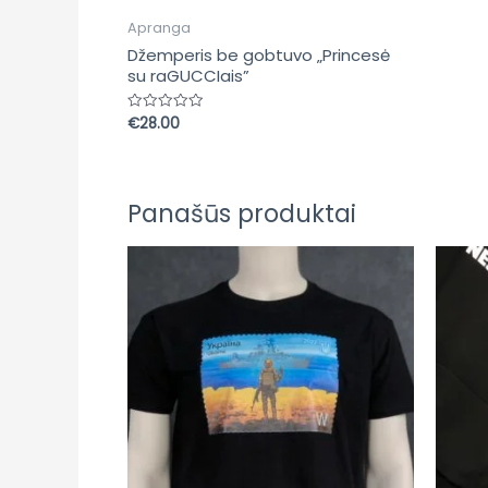
Apranga
Džemperis be gobtuvo „Princesė
su raGUCCIais”
€
28.00
Įvertinimas:
0
iš
5
Panašūs produktai