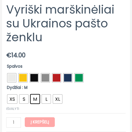
Vyriški marškinėliai
su Ukrainos pašto
ženklu
€
14.00
Spalvos
Dydžiai
: M
XS
S
M
L
XL
IŠVALYTI
Į KREPŠELĮ