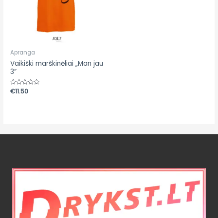
Apranga
Vaikiški marškinėliai „Man jau
3”
Įvertinimas:
€
11.50
0
iš
5