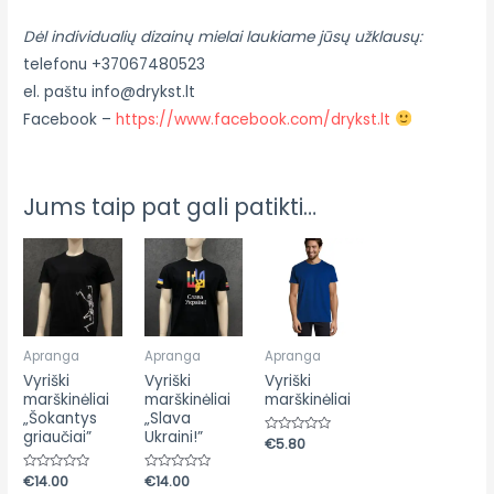
Dėl individualių dizainų mielai laukiame jūsų užklausų:
telefonu +37067480523
el. paštu info@drykst.lt
Facebook –
https://www.facebook.com/drykst.lt
Jums taip pat gali patikti…
Apranga
Apranga
Apranga
Vyriški
Vyriški
Vyriški
marškinėliai
marškinėliai
marškinėliai
„Šokantys
„Slava
griaučiai”
Ukraini!”
Įvertinimas:
€
5.80
0
iš
5
Įvertinimas:
€
14.00
Įvertinimas:
€
14.00
0
0