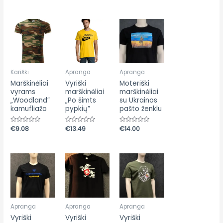
iš
iš
5
5
Kariški
Apranga
Apranga
Marškinėliai
Vyriški
Moteriški
vyrams
marškinėliai
marškinėliai
„Woodland”
„Po šimts
su Ukrainos
kamufliažo
pypkių”
pašto ženklu
Įvertinimas:
€
9.08
Įvertinimas:
€
13.49
Įvertinimas:
€
14.00
0
0
0
iš
iš
iš
5
5
5
Apranga
Apranga
Apranga
Vyriški
Vyriški
Vyriški