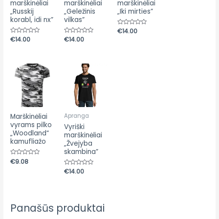
marškinėliai
marškinėliai
marškinėliai
„Russkij
„Geležinis
„Iki mirties”
korabl, idi nx”
vilkas”
Įvertinimas:
€
14.00
0
Įvertinimas:
€
14.00
Įvertinimas:
€
14.00
iš
0
0
5
iš
iš
5
5
Marškinėliai
Apranga
vyrams pilko
Vyriški
„Woodland“
marškinėliai
kamufliažo
„Žvejyba
skambina”
Įvertinimas:
€
9.08
0
Įvertinimas:
€
14.00
iš
0
5
iš
5
Panašūs produktai