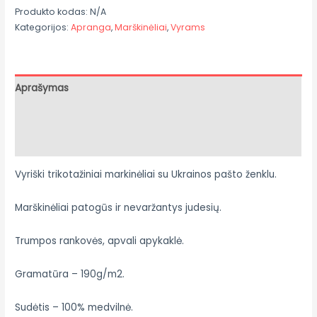
Produkto kodas:
N/A
Kategorijos:
Apranga
,
Marškinėliai
,
Vyrams
Aprašymas
Papildoma informacija
Atsiliepimai (0)
Vyriški trikotažiniai markinėliai su Ukrainos pašto ženklu.
Marškinėliai patogūs ir nevaržantys judesių.
Trumpos rankovės, apvali apykaklė.
Gramatūra – 190g/m2.
Sudėtis – 100% medvilnė.