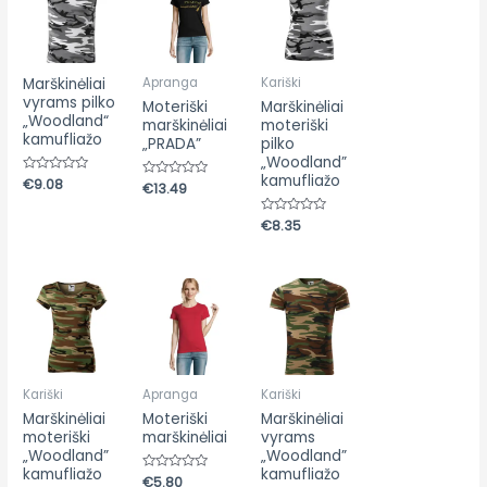
Marškinėliai
Apranga
Kariški
vyrams pilko
Moteriški
Marškinėliai
„Woodland“
marškinėliai
moteriški
kamufliažo
„PRADA”
pilko
„Woodland”
kamufliažo
Įvertinimas:
€
9.08
Įvertinimas:
€
13.49
0
0
iš
iš
5
5
Įvertinimas:
€
8.35
0
iš
5
Kariški
Apranga
Kariški
Marškinėliai
Moteriški
Marškinėliai
moteriški
marškinėliai
vyrams
„Woodland”
„Woodland”
kamufliažo
kamufliažo
Įvertinimas:
€
5.80