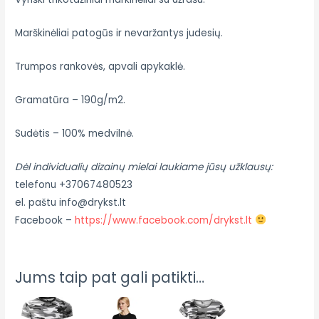
Marškinėliai patogūs ir nevaržantys judesių.
Trumpos rankovės, apvali apykaklė.
Gramatūra – 190g/m2.
Sudėtis – 100% medvilnė.
Dėl individualių dizainų mielai laukiame jūsų užklausų:
telefonu +37067480523
el. paštu info@drykst.lt
Facebook –
https://www.facebook.com/drykst.lt
Jums taip pat gali patikti…