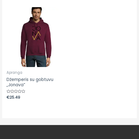
5
5
Apranga
Džemperis su gobtuvu
„Jonava”
Įvertinimas:
€
25.49
0
iš
5