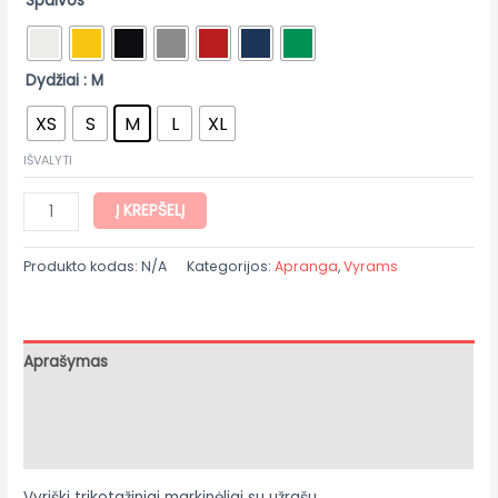
Spalvos
Dydžiai
: M
XS
S
M
L
XL
IŠVALYTI
Į KREPŠELĮ
Produkto kodas:
N/A
Kategorijos:
Apranga
,
Vyrams
Aprašymas
Papildoma informacija
Atsiliepimai (0)
Vyriški trikotažiniai markinėliai su užrašu.