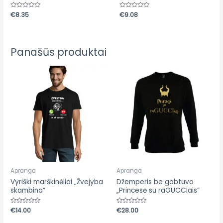
0
iš
5
Įvertinimas:
€
8.35
Įvertinimas:
€
9.08
0
0
iš
iš
5
5
Panašūs produktai
Apranga
Apranga
Vyriški marškinėliai „Žvejyba
Džemperis be gobtuvo
skambina”
„Princesė su raGUCCIais”
Įvertinimas:
€
14.00
Įvertinimas:
€
28.00
0
0
iš
iš