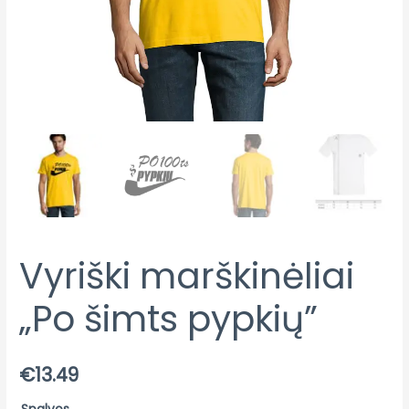
Vyriški marškinėliai
„Po šimts pypkių”
€
13.49