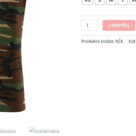
Į KREPŠELĮ
Produkto kodas:
N/A
Kat