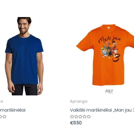
ga
Apranga
 marškinėliai
Vaikiški marškinėliai „Man jau 
€
11.50
imas:
Įvertinimas:
0
iš
5