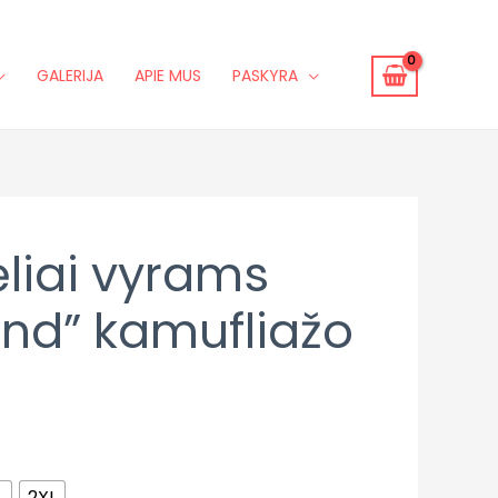
GALERIJA
APIE MUS
PASKYRA
liai vyrams
nd” kamufliažo
L
2XL