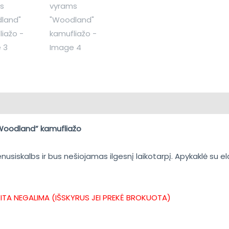
epimai (0)
„Woodland” kamufliažo
nusiskalbs ir bus nešiojamas ilgesnį laikotarpį. Apykaklė su e
KITA NEGALIMA (IŠSKYRUS JEI PREKĖ BROKUOTA)