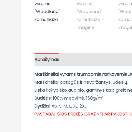
Aprašymas
Papildoma informacija
Atsili
Marškinėliai vyrams trumpomis rankovėmis 
Marškinėliai patogūs ir nevaržantys judesių.
Dėka kokybiško audinio, gaminys taip greit ne
Sudėtis:
100% medvilnė, 160g/m²
Dydžiai:
XS, S, M, L, XL, 2XL.
PASTABA: ŠIOS PREKĖS GRAŽINTI AR PAKEISTI 