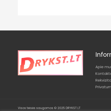
Infor
Apie mu
Kontakt
Rekvizita
Privatu
Visos teisės saugomos © 2025 DRYKST.LT