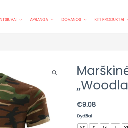
NTSIUVAI
APRANGA
DOVANOS
KITI PRODUKTAI
Marškinė
produkto
kiekis:
„Woodla
Marškinėliai
vyrams
"Woodland"
€
9.08
kamufliažo
Dydžiai
XS
S
M
L
X