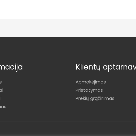
macija
Klientų aptarna
s
Apmokėjimas
ai
Pristatymas
i
Prekių grąžinimas
mas