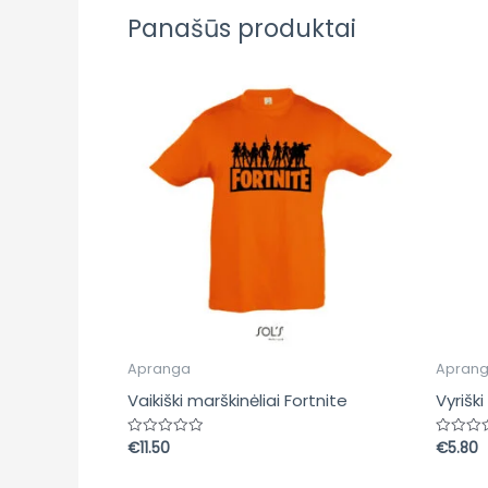
Panašūs produktai
Apranga
Apran
Vaikiški marškinėliai Fortnite
Vyriški
€
11.50
€
5.80
Įvertinimas:
Įvertin
0
0
iš
iš
5
5