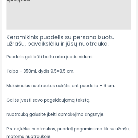
Papildoma informacija
Atsiliepimai (0)
Keramikinis puodelis su personalizuotu
užrašu, paveikslėliu ir jūsų nuotrauka.
Puodelis gali būti baltu arba juodu vidumi.
Talpa – 350ml, dydis 9,5×8,5 cm.
Maksimalus nuotraukos aukštis ant puodelio – 9 cm.
Galite įvesti savo pageidaujamą tekstą.
Nuotrauką galėsite įkelti apmokėjimo žingsnyje.
P.s. neįkėlus nuotraukos, puodelį pagaminsime tik su užrašu,
matomu nuotraukoje.