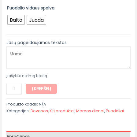
Puodelio vidaus spalva
Balta
Juoda
Jūsų pageidaujamas tekstas
Įrašykite norimą tekstą
Į KREPŠELĮ
Produkto kodas:
N/A
Kategorijos:
Dovanos
,
Kiti produktai
,
Mamos dienai
,
Puodeliai
Aprašymas