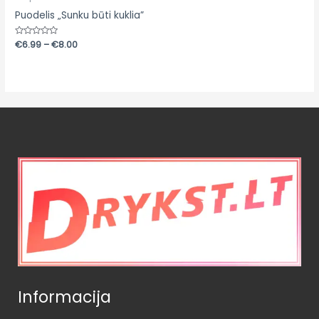
Puodelis „Sunku būti kuklia”
Įvertinimas:
€
6.99
–
€
8.00
0
iš
5
Informacija