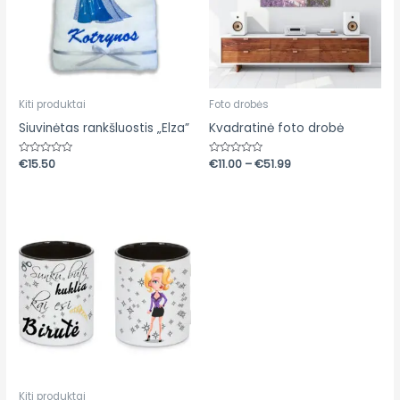
Kiti produktai
Foto drobės
Siuvinėtas rankšluostis „Elza”
Kvadratinė foto drobė
Įvertinimas:
€
15.50
Įvertinimas:
€
11.00
–
€
51.99
0
0
iš
iš
5
5
Price
range:
€6.99
through
€8.00
Kiti produktai