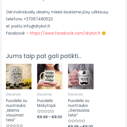
Dėl individualių dizainų mielai laukiame jūsų užklausų:
telefonu +37067480523
el. paštu info@drykst.lt
Facebook –
https://www.facebook.com/drykst.lt
Jums taip pat gali patikti…
Price
Price
Price
range:
range:
range:
€6.99
€6.99
€6.99
through
through
through
€8.00
€8.00
€8.00
Dovanos
Dovanos
Dovanos
Puodelis su
Puodelis
Puodelis su
nuotrauka
Mokytojai
nuotrauka
„Mama
„Geriausias
visuomet
tėtis”
Įvertinimas:
€
6.99
–
€
8.00
teisi”
0
iš
5
Įvertinimas:
€
6.99
–
€
8.00