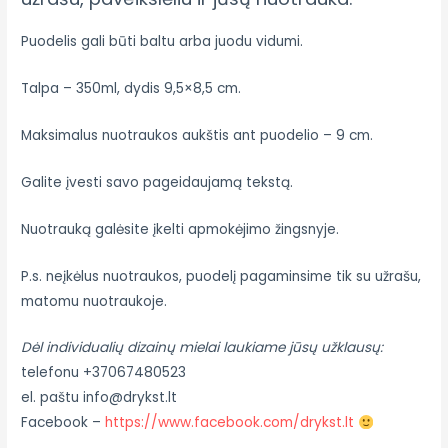
Puodelis gali būti baltu arba juodu vidumi.
Talpa – 350ml, dydis 9,5×8,5 cm.
Maksimalus nuotraukos aukštis ant puodelio – 9 cm.
Galite įvesti savo pageidaujamą tekstą.
Nuotrauką galėsite įkelti apmokėjimo žingsnyje.
P.s. neįkėlus nuotraukos, puodelį pagaminsime tik su užrašu,
matomu nuotraukoje.
Dėl individualių dizainų mielai laukiame jūsų užklausų:
telefonu +37067480523
el. paštu info@drykst.lt
Facebook –
https://www.facebook.com/drykst.lt