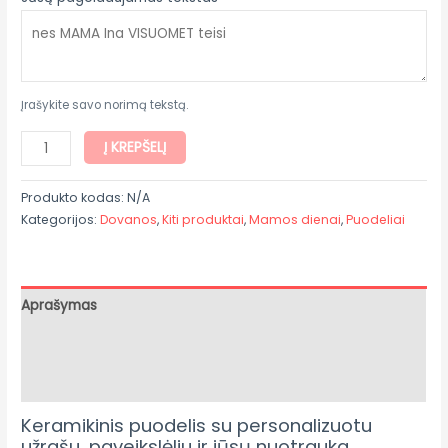
Įrašykite savo norimą tekstą.
Į KREPŠELĮ
Produkto kodas:
N/A
Kategorijos:
Dovanos
,
Kiti produktai
,
Mamos dienai
,
Puodeliai
Aprašymas
Papildoma informacija
Atsiliepimai (0)
Keramikinis puodelis su personalizuotu
užrašu, paveikslėliu ir jūsų nuotrauka.