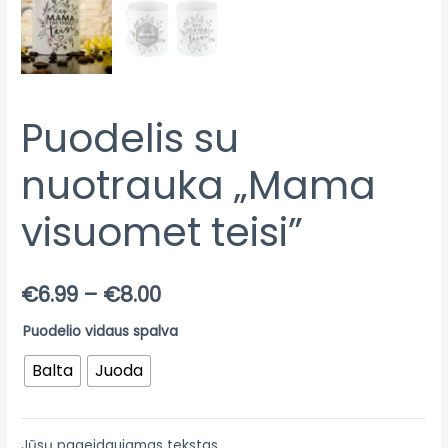
Puodelis su
nuotrauka „Mama
visuomet teisi”
€
6.99
–
€
8.00
Puodelio vidaus spalva
Balta
Juoda
Jūsų pageidaujamas tekstas