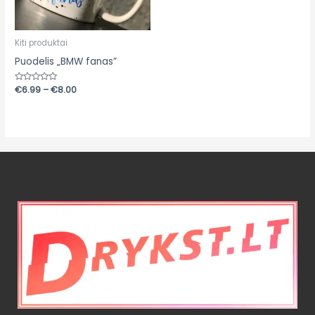
Kiti produktai
Puodelis „BMW fanas”
Įvertinimas:
€
6.99
–
€
8.00
0
iš
5