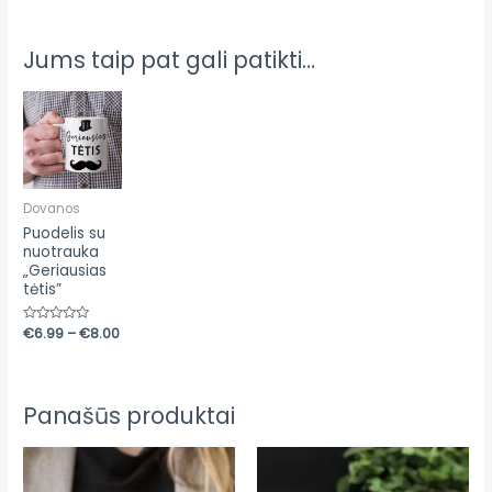
Jums taip pat gali patikti…
Price
range:
€6.99
through
€8.00
Dovanos
Puodelis su
nuotrauka
„Geriausias
tėtis”
Įvertinimas:
€
6.99
–
€
8.00
0
iš
5
Panašūs produktai
Price
Price
range:
range:
€6.99
€6.99