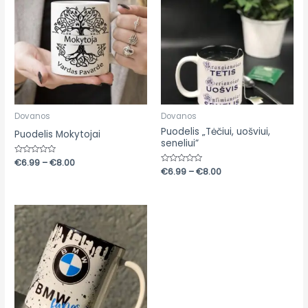
through
through
€8.00
€8.00
Dovanos
Dovanos
Puodelis „Tėčiui, uošviui,
Puodelis Mokytojai
seneliui”
Įvertinimas:
€
6.99
–
€
8.00
0
Įvertinimas:
€
6.99
–
€
8.00
iš
0
5
iš
5
Price
range:
€6.99
through
€8.00