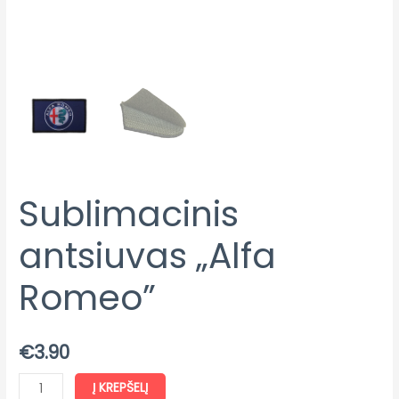
Sublimacinis
antsiuvas „Alfa
Romeo”
€
3.90
Į KREPŠELĮ