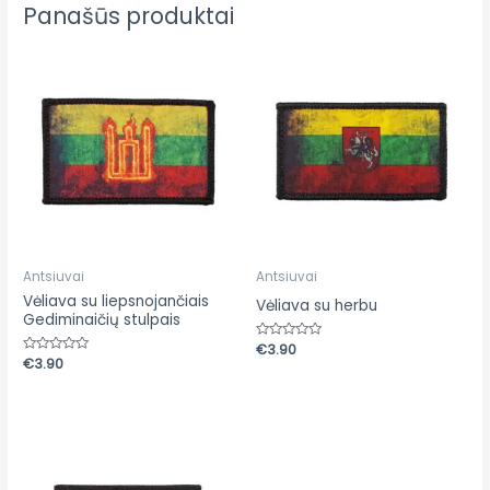
Panašūs produktai
Antsiuvai
Antsiuvai
Vėliava su liepsnojančiais
Vėliava su herbu
Gediminaičių stulpais
Įvertinimas:
€
3.90
0
Įvertinimas:
€
3.90
iš
0
5
iš
5