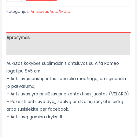
Kategorijos:
Antsiuvai
,
Auto/Moto
Aprašymas
Atsiliepimai (0)
Aukštos kokybės sublimacinis antsiuvas su Alfa Romeo
logotipu 8×5 cm
– Antsiuvas pastiprintas specialia medžiaga, prailginančia
jo patvarumą.
– Antsiuvas yra prisiūtas prie kontaktinės juostos (VELCRO)
– Pakeisti antsiuvo dydį, spalvą ar dizainą rašykite laišką
arba susisiekite per facebook.
– Antsiuvą gamina drykst.lt