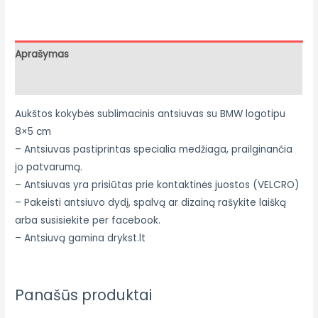
Aprašymas
Atsiliepimai (0)
Aukštos kokybės sublimacinis antsiuvas su BMW logotipu
8×5 cm
– Antsiuvas pastiprintas specialia medžiaga, prailginančia
jo patvarumą.
– Antsiuvas yra prisiūtas prie kontaktinės juostos (VELCRO)
– Pakeisti antsiuvo dydį, spalvą ar dizainą rašykite laišką
arba susisiekite per facebook.
– Antsiuvą gamina drykst.lt
Panašūs produktai