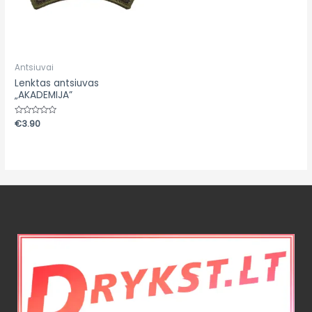
Antsiuvai
Lenktas antsiuvas
„AKADEMIJA”
Įvertinimas:
€
3.90
0
iš
5