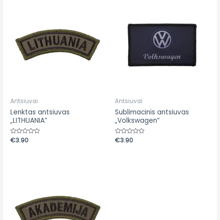
Antsiuvai
Antsiuvai
Lenktas antsiuvas
Sublimacinis antsiuvas
„LITHUANIA”
„Volkswagen”
Įvertinimas:
€
3.90
Įvertinimas:
€
3.90
0
0
iš
iš
5
5