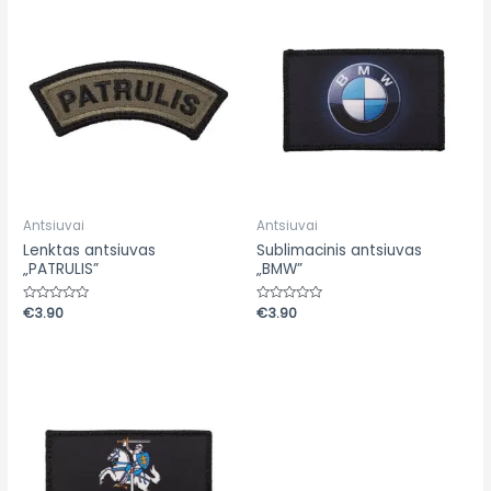
Antsiuvai
Antsiuvai
Lenktas antsiuvas
Sublimacinis antsiuvas
„PATRULIS”
„BMW”
Įvertinimas:
€
3.90
Įvertinimas:
€
3.90
0
0
iš
iš
5
5