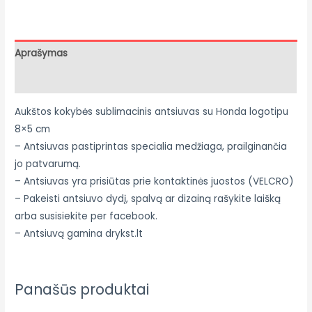
Aprašymas
Atsiliepimai (0)
Aukštos kokybės sublimacinis antsiuvas su Honda logotipu
8×5 cm
– Antsiuvas pastiprintas specialia medžiaga, prailginančia
jo patvarumą.
– Antsiuvas yra prisiūtas prie kontaktinės juostos (VELCRO)
– Pakeisti antsiuvo dydį, spalvą ar dizainą rašykite laišką
arba susisiekite per facebook.
– Antsiuvą gamina drykst.lt
Panašūs produktai