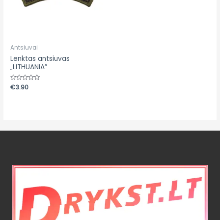
Antsiuvai
Lenktas antsiuvas
„LITHUANIA”
Įvertinimas:
€
3.90
0
iš
5