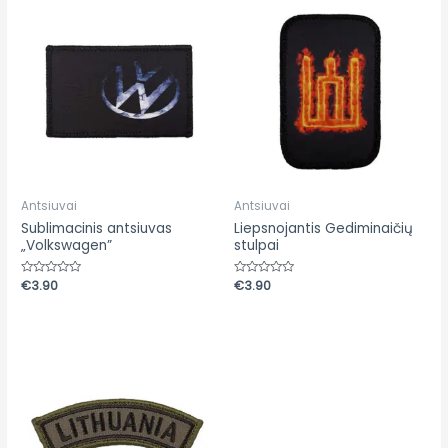
Antsiuvai
Antsiuvai
Sublimacinis antsiuvas
Liepsnojantis Gediminaičių
„Volkswagen”
stulpai
Įvertinimas:
€
3.90
Įvertinimas:
€
3.90
0
0
iš
iš
5
5