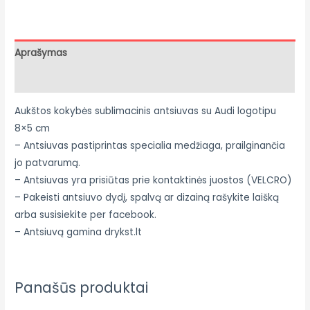
Aprašymas
Atsiliepimai (0)
Aukštos kokybės sublimacinis antsiuvas su Audi logotipu
8×5 cm
– Antsiuvas pastiprintas specialia medžiaga, prailginančia
jo patvarumą.
– Antsiuvas yra prisiūtas prie kontaktinės juostos (VELCRO)
– Pakeisti antsiuvo dydį, spalvą ar dizainą rašykite laišką
arba susisiekite per facebook.
– Antsiuvą gamina drykst.lt
Panašūs produktai