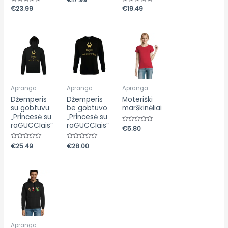
0
Įvertinimas:
€
23.99
Įvertinimas:
€
19.49
iš
0
0
5
iš
iš
5
5
Apranga
Apranga
Apranga
Džemperis
Džemperis
Moteriški
su gobtuvu
be gobtuvo
marškinėliai
„Princesė su
„Princesė su
raGUCCIais”
raGUCCIais”
Įvertinimas:
€
5.80
0
iš
5
Įvertinimas:
€
25.49
Įvertinimas:
€
28.00
0
0
iš
iš
5
5
Apranga