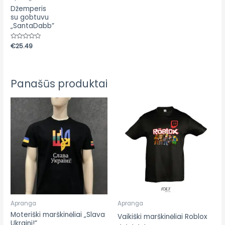
Džemperis
su gobtuvu
„SantaDabb”
Įvertinimas:
€
25.49
0
iš
5
Panašūs produktai
Apranga
Apranga
Moteriški marškinėliai „Slava
Vaikiški marškinėliai Roblox
Ukraini!”