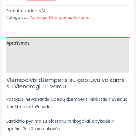
Produkto kodas:
N/A
Kategorijos:
Apranga
,
Džemperiai
,
Vaikams
Aprašymas
Papildoma informacija
Atsiliepimai (0)
Vienspalvis džemperis su gobtuvu vaikams
su Vienaragiu ir vardu.
Patogus, nevaržantis judesių džemperis. Minkštas ir švelnus
šiaušto trikotažo vidus.
Lastikinio pynimo su elastanu rankogaliai, apykaklė ir
apačia. Prisiūtos rankovės.