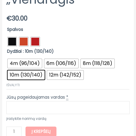
€
30.00
Spalvos
Dydžiai
: 10m (130/140)
4m (96/104)
6m (106/116)
8m (118/128)
10m (130/140)
12m (142/152)
IŠVALYTI
Jūsų pageidaujamas vardas
*
Įrašykite norimą vardą
Į KREPŠELĮ