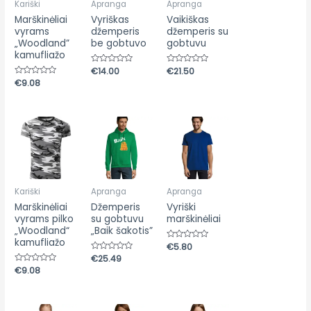
Kariški
Apranga
Apranga
Marškinėliai
Vyriškas
Vaikiškas
vyrams
džemperis
džemperis su
„Woodland”
be gobtuvo
gobtuvu
kamufliažo
Įvertinimas:
€
14.00
Įvertinimas:
€
21.50
0
0
Įvertinimas:
€
9.08
iš
iš
0
5
5
iš
5
Kariški
Apranga
Apranga
Marškinėliai
Džemperis
Vyriški
vyrams pilko
su gobtuvu
marškinėliai
„Woodland“
„Baik šakotis”
kamufliažo
Įvertinimas:
€
5.80
0
Įvertinimas:
€
25.49
iš
0
5
Įvertinimas:
€
9.08
iš
0
5
iš
5