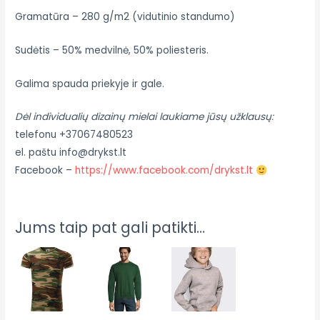
Gramatūra – 280 g/m2 (vidutinio standumo)
Sudėtis – 50% medvilnė, 50% poliesteris.
Galima spauda priekyje ir gale.
Dėl individualių dizainų mielai laukiame jūsų užklausų:
telefonu +37067480523
el. paštu info@drykst.lt
Facebook –
https://www.facebook.com/drykst.lt
Jums taip pat gali patikti…