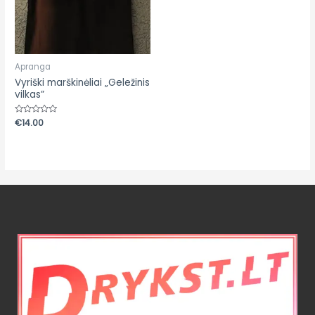
Apranga
Vyriški marškinėliai „Geležinis
vilkas”
Įvertinimas:
€
14.00
0
iš
5