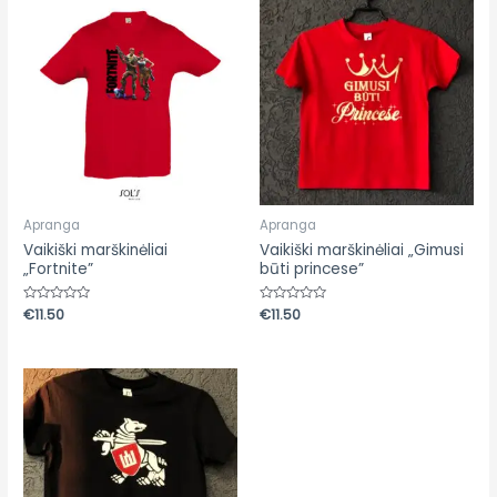
Apranga
Apranga
Vaikiški marškinėliai
Vaikiški marškinėliai „Gimusi
„Fortnite”
būti princese”
Įvertinimas:
€
11.50
Įvertinimas:
€
11.50
0
0
iš
iš
5
5