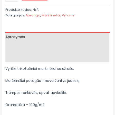
Produkto kodas:
N/A
Kategorijos:
Apranga
,
Marškinėliai
,
Vyrams
Aprašymas
Papildoma informacija
Atsiliepimai (0)
Vyriški trikotažiniai markinėliai su užrašu.
Marškinėliai patogūs ir nevaržantys judesių.
Trumpos rankovės, apvali apykaklė.
Gramatūra – 190g/m2.