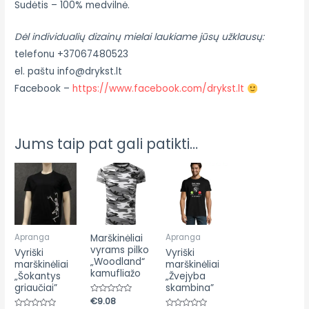
Sudėtis – 100% medvilnė.
Dėl individualių dizainų mielai laukiame jūsų užklausų:
telefonu +37067480523
el. paštu info@drykst.lt
Facebook –
https://www.facebook.com/drykst.lt
Jums taip pat gali patikti…
Apranga
Marškinėliai
Apranga
vyrams pilko
Vyriški
Vyriški
„Woodland“
marškinėliai
marškinėliai
kamufliažo
„Šokantys
„Žvejyba
griaučiai”
skambina”
Įvertinimas:
€
9.08
0