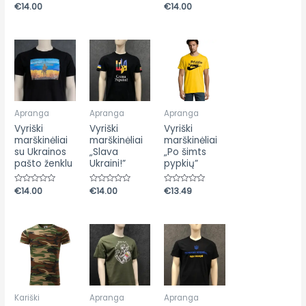
Įvertinimas:
€
14.00
Įvertinimas:
€
14.00
iš
0
0
5
iš
iš
5
5
Apranga
Apranga
Apranga
Vyriški
Vyriški
Vyriški
marškinėliai
marškinėliai
marškinėliai
su Ukrainos
„Slava
„Po šimts
pašto ženklu
Ukraini!”
pypkių”
Įvertinimas:
€
14.00
Įvertinimas:
€
14.00
Įvertinimas:
€
13.49
0
0
0
iš
iš
iš
5
5
5
Kariški
Apranga
Apranga