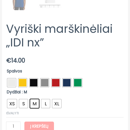
Vyriški marškinėliai
„IDI nx”
€
14.00
Spalvos
Dydžiai
: M
XS
S
M
L
XL
IŠVALYTI
Į KREPŠELĮ