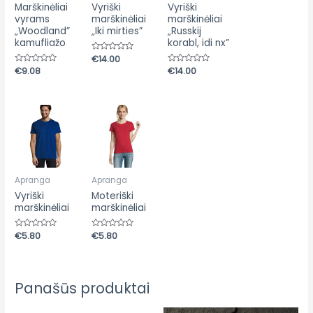
Marškinėliai
Vyriški
Vyriški
vyrams
marškinėliai
marškinėliai
„Woodland”
„Iki mirties”
„Russkij
kamufliažo
korabl, idi nx”
Įvertinimas:
€
14.00
0
Įvertinimas:
€
9.08
Įvertinimas:
€
14.00
iš
0
0
5
iš
iš
5
5
Apranga
Apranga
Vyriški
Moteriški
marškinėliai
marškinėliai
Įvertinimas:
€
5.80
Įvertinimas:
€
5.80
0
0
iš
iš
5
5
Panašūs produktai