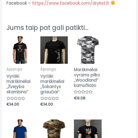
Facebook –
https://www.facebook.com/drykst.lt
Jums taip pat gali patikti…
Apranga
Apranga
Marškinėliai
vyrams pilko
Vyriški
Vyriški
„Woodland“
marškinėliai
marškinėliai
kamufliažo
„Žvejyba
„Šokantys
skambina”
griaučiai”
Įvertinimas:
€
9.08
0
Įvertinimas:
€
14.00
Įvertinimas:
€
14.00
iš
0
0
5
iš
iš
5
5