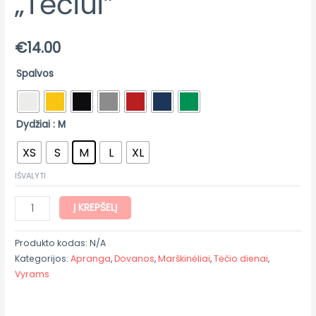
„Tėčiui”
€
14.00
Spalvos
Dydžiai
: M
XS
S
M
L
XL
IŠVALYTI
Į KREPŠELĮ
Produkto kodas:
N/A
Kategorijos:
Apranga
,
Dovanos
,
Marškinėliai
,
Tėčio dienai
,
Vyrams