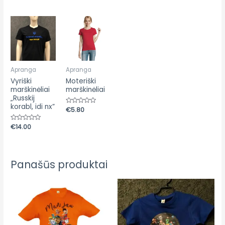
iš
iš
5
5
Apranga
Apranga
Vyriški
Moteriški
marškinėliai
marškinėliai
„Russkij
korabl, idi nx”
Įvertinimas:
€
5.80
0
iš
5
Įvertinimas:
€
14.00
0
iš
5
Panašūs produktai