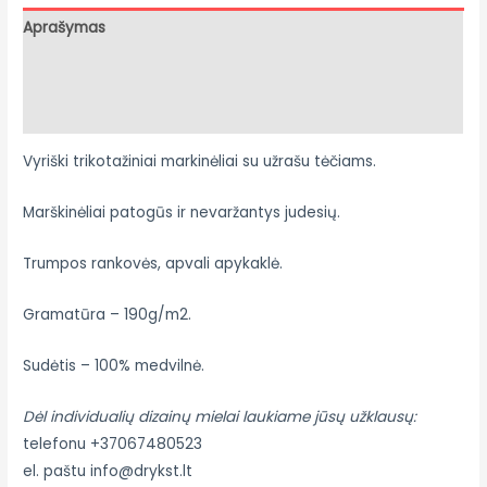
Aprašymas
Papildoma informacija
Atsiliepimai (0)
Vyriški trikotažiniai markinėliai su užrašu tėčiams.
Marškinėliai patogūs ir nevaržantys judesių.
Trumpos rankovės, apvali apykaklė.
Gramatūra – 190g/m2.
Sudėtis – 100% medvilnė.
Dėl individualių dizainų mielai laukiame jūsų užklausų:
telefonu +37067480523
el. paštu info@drykst.lt