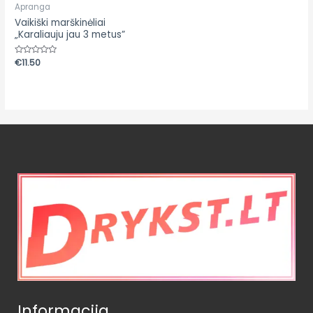
Apranga
Vaikiški marškinėliai
„Karaliauju jau 3 metus”
Įvertinimas:
€
11.50
0
iš
5
Informacija