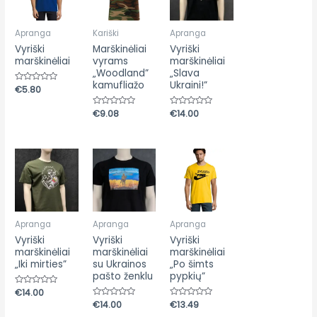
Apranga
Kariški
Apranga
Vyriški
Marškinėliai
Vyriški
marškinėliai
vyrams
marškinėliai
„Woodland”
„Slava
kamufliažo
Ukraini!”
Įvertinimas:
€
5.80
0
iš
5
Įvertinimas:
€
9.08
Įvertinimas:
€
14.00
0
0
iš
iš
5
5
Apranga
Apranga
Apranga
Vyriški
Vyriški
Vyriški
marškinėliai
marškinėliai
marškinėliai
„Iki mirties”
su Ukrainos
„Po šimts
pašto ženklu
pypkių”
Įvertinimas:
€
14.00
0
Įvertinimas:
€
14.00
Įvertinimas:
€
13.49
iš
0
0
5