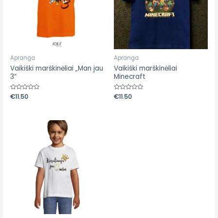
Apranga
Apranga
Vaikiški marškinėliai „Man jau
Vaikiški marškinėliai
3”
Minecraft
Įvertinimas:
€
11.50
Įvertinimas:
€
11.50
0
0
iš
iš
5
5